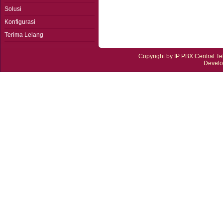
Solusi
Konfigurasi
Terima Lelang
Copyright by
IP PBX Central T
Devel