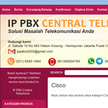
Home
Berita
Keranjang Belanja
Konfirmasi
Ongkos Kirim
Kontak
SEARCH
Butuh bantuan? Silahkan
menghubungi customer
service kami berikut ini:
Cisco
IP PBX Central
Telephone
Maaf, belum ada produk untuk kategori Cis
KATEGORI PRODUK