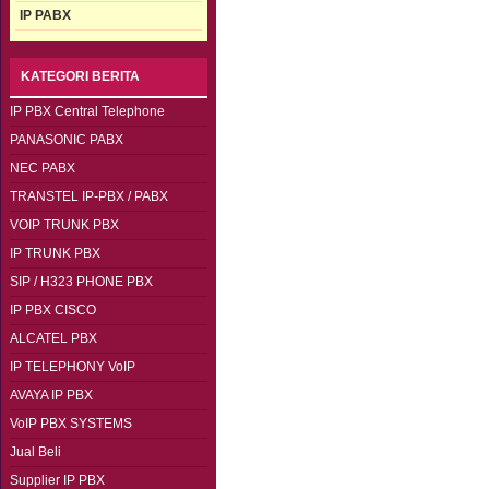
IP PABX
KATEGORI BERITA
IP PBX Central Telephone
PANASONIC PABX
NEC PABX
TRANSTEL IP-PBX / PABX
VOIP TRUNK PBX
IP TRUNK PBX
SIP / H323 PHONE PBX
IP PBX CISCO
ALCATEL PBX
IP TELEPHONY VoIP
AVAYA IP PBX
VoIP PBX SYSTEMS
Jual Beli
Supplier IP PBX